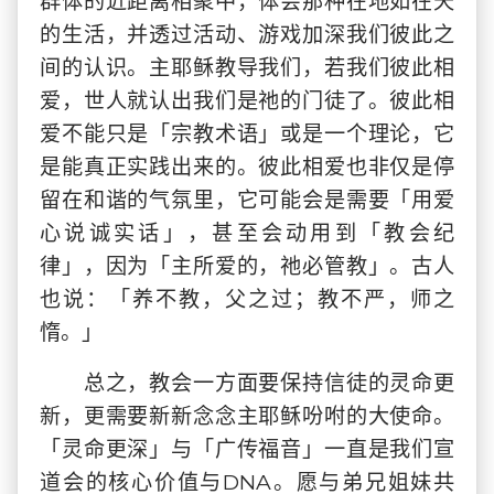
群体的近距离相聚中，体会那种在地如在天
的生活，并透过活动、游戏加深我们彼此之
间的认识。主耶稣教导我们，若我们彼此相
爱，世人就认出我们是祂的门徒了。彼此相
爱不能只是「宗教术语」或是一个理论，它
是能真正实践出来的。彼此相爱也非仅是停
留在和谐的气氛里，它可能会是需要「用爱
心说诚实话」，甚至会动用到「教会纪
律」，因为「主所爱的，祂必管教」。古人
也说：「养不教，父之过；教不严，师之
惰。」
总之，教会一方面要保持信徒的灵命更
新，更需要新新念念主耶稣吩咐的大使命。
「灵命更深」与「广传福音」一直是我们宣
道会的核心价值与DNA。愿与弟兄姐妹共