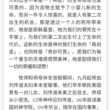
人的出生不单是一个神迹，而生命本身也是
可畏的，因为造物主赋予了小婴儿新的生
命。而另一件令人惊喜的，就是人有第二次
出生的机会，那是透过一个人的死所带来
的，祂就是耶稣基督。祂为我们的罪死在十
字架上，为我们的第二次出生付上了生命的
代价。这新的生命是神对我们生命的「再创
造」，也同样是「奇妙可畏」。愿我们为每
一个重生的灵魂感感赞美神，祂是配得我们
一切的荣耀和颂赞！
牧师和师母休安息假期间，九月起将由
刘传道夫妇来本堂服事，他们早年移民美国
育有一对儿女。刘传道来美之后信主，师母
从小受洗。03年神呼召刘传道，06年就读美
国的神学院，09年毕业，隔年在国内事奉，