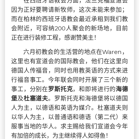
在西班牙语教会方面，法兰克福宣道会
因为正好要聘请新牧师，这次未能来参加；
而在柏林的西班牙语教会最近承租到我们教
会附近，可容纳200人聚会的新场地，目前
正在进行装修工程，感谢赞美主！
六月初教会的生活营的地点在Waren，
这里也有宣道会的国际教会，他们在这里向
德国人传福音，同时也用教英语的方式来进
行福音事工。今年联会同时开展了三个新的
事工，分别在
罗斯托克
，和即将进行的
海德
堡
及
杜塞道夫
。罗斯托克和海德堡将以德国
人为主，以德语和英语为媒介。杜塞道夫则
以华人为主，以普通语和德语（第二代）来
服事当地的华人。求主赐给我们宣道会今年
有加倍的成长，为主继续得人如得鱼！